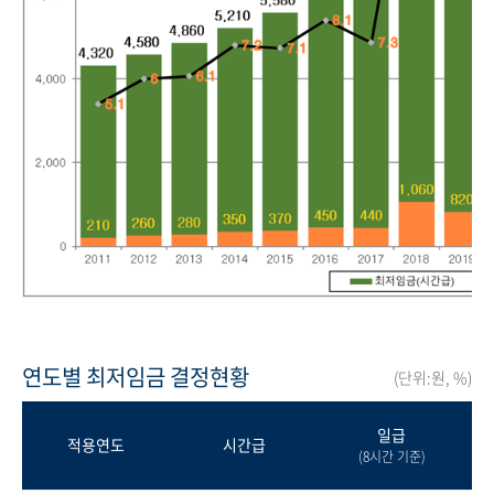
연도별 최저임금 결정현황
(단위:원, %)
일급
적용연도
시간급
(8시간 기준)