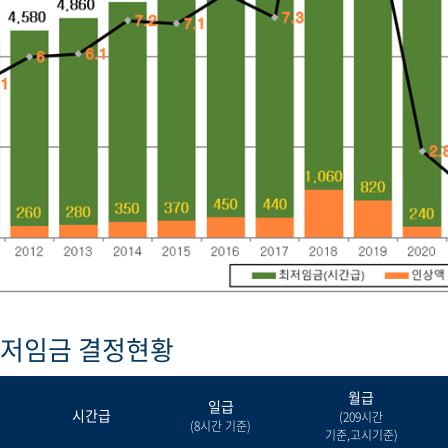
최저임금 결정현황
월급
일급
시간급
(209시간
(8시간 기준)
기준,고시기준)