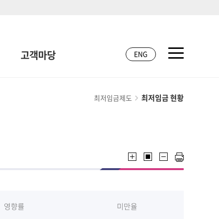
고객마당
ENG
최저임금 현황
최저임금제도
영향률
미만율