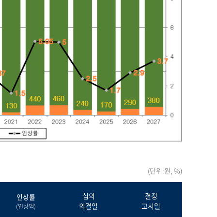
(단위:원, %)
심의
결정
인상률
의결일
고시일
(인상액)