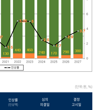
(단위:원, %)
심의
결정
인상률
의결일
고시일
(인상액)