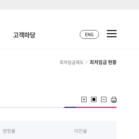
고객마당
ENG
최저임금 현황
최저임금제도
영향률
미만율