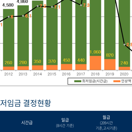
최저임금 결정현황
월급
일급
시간급
(209시간
(8시간 기준)
기준,고시기준)