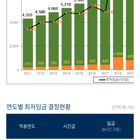
연도별 최저임금 결정현황
(단위:원, %)
일급
적용연도
시간급
(8시간 기준)