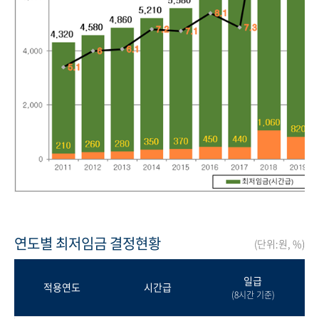
연도별 최저임금 결정현황
(단위:원, %)
일급
적용연도
시간급
(8시간 기준)