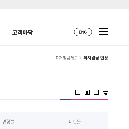
고객마당
ENG
최저임금 현황
최저임금제도
영향률
미만율