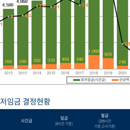
최저임금 결정현황
월급
일급
시간급
(209시간
(8시간 기준)
기준,고시기준)