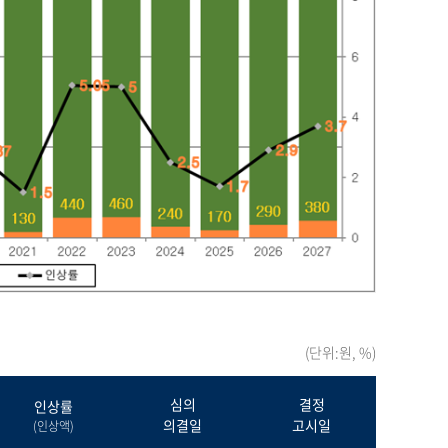
(단위:원, %)
심의
결정
인상률
의결일
고시일
(인상액)