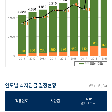
연도별 최저임금 결정현황
(단위:원, %)
일급
적용연도
시간급
(8시간 기준)