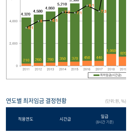
연도별 최저임금 결정현황
(단위:원, %)
일급
적용연도
시간급
(8시간 기준)