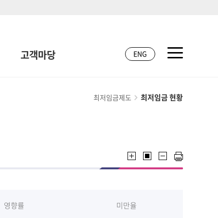
고객마당
ENG
최저임금 현황
최저임금제도
영향률
미만율