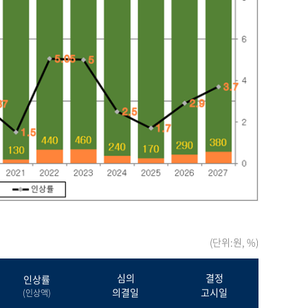
(단위:원, %)
심의
결정
인상률
의결일
고시일
(인상액)