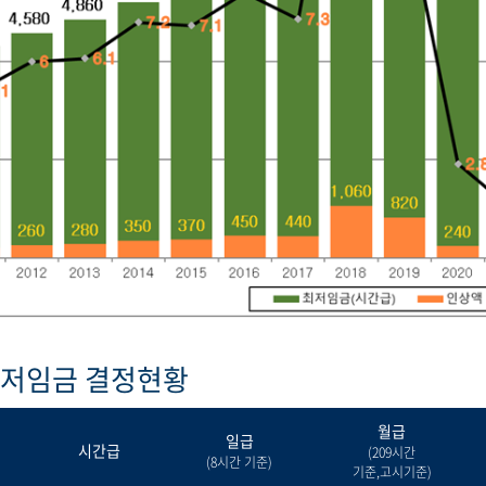
최저임금 결정현황
월급
일급
시간급
(209시간
(8시간 기준)
기준,고시기준)