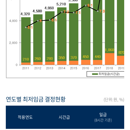
연도별 최저임금 결정현황
(단위:원, %)
일급
적용연도
시간급
(8시간 기준)