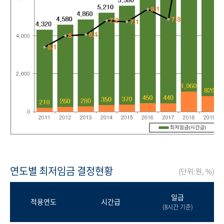
연도별 최저임금 결정현황
(단위:원, %)
일급
적용연도
시간급
(8시간 기준)