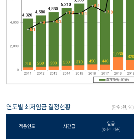
연도별 최저임금 결정현황
(단위:원, %)
일급
적용연도
시간급
(8시간 기준)