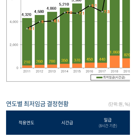
연도별 최저임금 결정현황
(단위:원, %)
일급
적용연도
시간급
(8시간 기준)