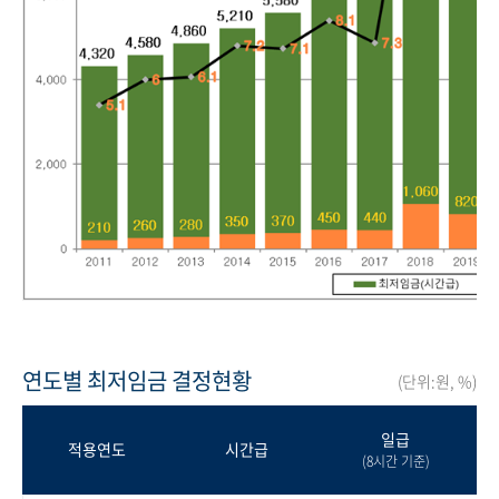
연도별 최저임금 결정현황
(단위:원, %)
일급
적용연도
시간급
(8시간 기준)