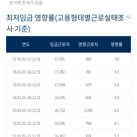
분석에 한계가 있음
최저임금 영향률(고용형태별근로실태조
(단위:천명, %)
사 기준)
연도
임금근로자
영향근로자
영향률
'27.01.01~27.12.31
17,591
660
3.8
'26.01.01~26.12.31
17,392
782
4.5
'25.01.01~25.12.31
17,044
479
2.8
'24.01.01~24.12.31
16,535
650
3.9
'23.01.01~23.12.31
16,712
1,093
6.5
'22.01.01~22.12.31
16,506
768
4.7
'21.01.01~21.12.31
16,307
928
5.7