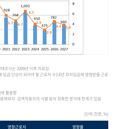
조사는 2009년 이후 자료임.
 임금 인상이 되어야 할 근로자 수(내년 최저임금에 영향받을 근로
의에 활용함
 적용제외자·감액적용자의 식별 등의 정확한 분석에 한계가 있음
(단위:천명, %)
영향근로자
영향률