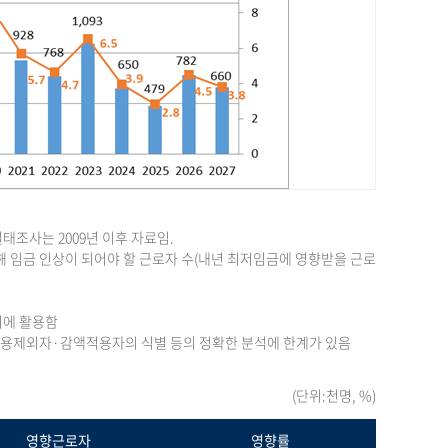
조사는 2009년 이후 자료임.
 임금 인상이 되어야 할 근로자 수(내년 최저임금에 영향받을 근로
의에 활용함
 적용제외자·감액적용자의 식별 등의 정확한 분석에 한계가 있음
(단위:천명, %)
영향근로자
영향률