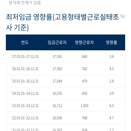
분석에 한계가 있음
최저임금 영향률(고용형태별근로실태조
(단위:천명, %)
사 기준)
연도
임금근로자
영향근로자
영향률
'27.01.01~27.12.31
17,591
660
3.8
'26.01.01~26.12.31
17,392
782
4.5
'25.01.01~25.12.31
17,044
479
2.8
'24.01.01~24.12.31
16,535
650
3.9
'23.01.01~23.12.31
16,712
1,093
6.5
'22.01.01~22.12.31
16,506
768
4.7
'21.01.01~21.12.31
16,307
928
5.7