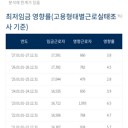
분석에 한계가 있음
최저임금 영향률(고용형태별근로실태조
(단위:천명, %)
사 기준)
연도
임금근로자
영향근로자
영향률
'27.01.01~27.12.31
17,591
660
3.8
'26.01.01~26.12.31
17,392
782
4.5
'25.01.01~25.12.31
17,044
479
2.8
'24.01.01~24.12.31
16,535
650
3.9
'23.01.01~23.12.31
16,712
1,093
6.5
'22.01.01~22.12.31
16,506
768
4.7
'21.01.01~21.12.31
16,307
928
5.7