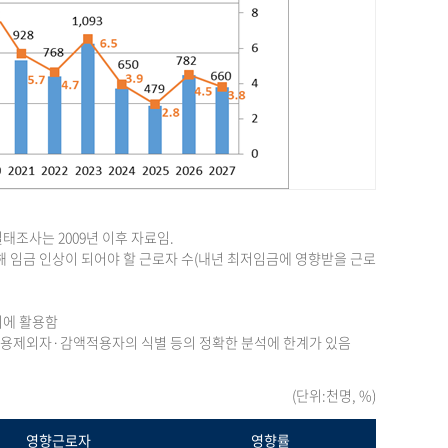
조사는 2009년 이후 자료임.
 임금 인상이 되어야 할 근로자 수(내년 최저임금에 영향받을 근로
의에 활용함
 적용제외자·감액적용자의 식별 등의 정확한 분석에 한계가 있음
(단위:천명, %)
영향근로자
영향률