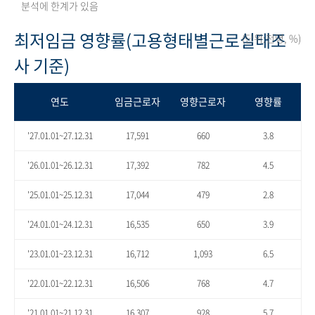
분석에 한계가 있음
최저임금 영향률(고용형태별근로실태조
(단위:천명, %)
사 기준)
연도
임금근로자
영향근로자
영향률
'27.01.01~27.12.31
17,591
660
3.8
'26.01.01~26.12.31
17,392
782
4.5
'25.01.01~25.12.31
17,044
479
2.8
'24.01.01~24.12.31
16,535
650
3.9
'23.01.01~23.12.31
16,712
1,093
6.5
'22.01.01~22.12.31
16,506
768
4.7
'21.01.01~21.12.31
16,307
928
5.7