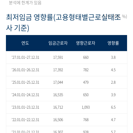
분석에 한계가 있음
최저임금 영향률(고용형태별근로실태조
(단위:천명, %)
사 기준)
연도
임금근로자
영향근로자
영향률
'27.01.01~27.12.31
17,591
660
3.8
'26.01.01~26.12.31
17,392
782
4.5
'25.01.01~25.12.31
17,044
479
2.8
'24.01.01~24.12.31
16,535
650
3.9
'23.01.01~23.12.31
16,712
1,093
6.5
'22.01.01~22.12.31
16,506
768
4.7
'21.01.01~21.12.31
16,307
928
5.7