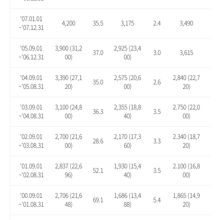
'07.01.01
4,200
35.5
3,175
2.4
3,490
12.
~'07.12.31
'05.09.01
3,900 (31,2
2,925 (23,4
37.0
3.0
3,615
27.
~'06.12.31
00)
00)
'04.09.01
3,390 (27,1
2,575 (20,6
2,840 (22,7
35.0
2.6
13.
~'05.08.31
20)
00)
20)
'03.09.01
3,100 (24,8
2,355 (18,8
2.750 (22,0
36.3
3.5
20.
~'04.08.31
00)
40)
00)
'02.09.01
2,700 (21,6
2,170 (17,3
2.340 (18,7
28.6
3.3
11.
~'03.08.31
00)
60)
20)
'01.09.01
2,837 (22,6
1,930 (15,4
2.100 (16,8
52.1
3.5
12.
~'02.08.31
96)
40)
00)
'00.09.01
2,706 (21,6
1,686 (13,4
1,865 (14,9
69.1
5.4
16.
~'01.08.31
48)
88)
20)