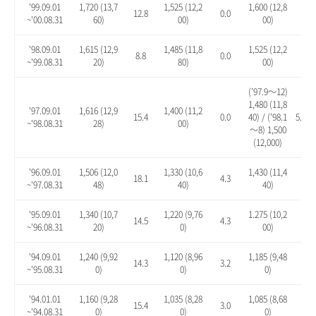
'99.09.01
1,720 (13,7
1,525 (12,2
1,600 (12,8
12.8
0.0
4.9
~'00.08.31
60)
00)
00)
'98.09.01
1,615 (12,9
1,485 (11,8
1,525 (12,2
8.8
0.0
2.7
~'99.08.31
20)
80)
00)
(’97.9～12)
1,480 (11,8
'97.09.01
1,616 (12,9
1,400 (11,2
15.4
0.0
40) / (’98.1
5.7 / 
~'98.08.31
28)
00)
～8) 1,500
(12,000)
'96.09.01
1,506 (12,0
1,330 (10,6
1,430 (11,4
18.1
4.3
12.
~'97.08.31
48)
40)
40)
'95.09.01
1,340 (10,7
1,220 (9,76
1.275 (10,2
14.5
4.3
8.9
~'96.08.31
20)
0)
00)
'94.09.01
1,240 (9,92
1,120 (8,96
1,185 (9,48
14.3
3.2
9.2
~'95.08.31
0)
0)
0)
'94.01.01
1,160 (9,28
1,035 (8,28
1,085 (8,68
15.4
3.0
7.9
~'94.08.31
0)
0)
0)