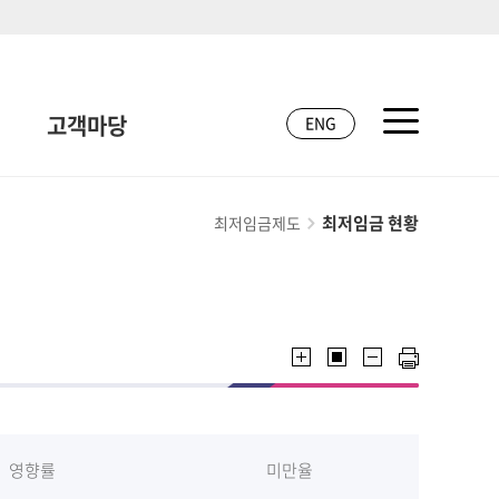
고객마당
ENG
최저임금 현황
최저임금제도
영향률
미만율