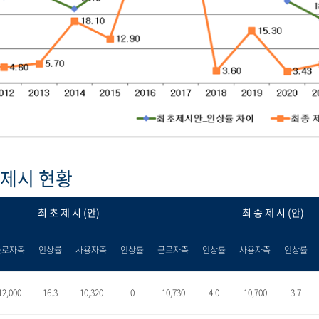
제시 현황
최 초 제 시 (안)
최 종 제 시 (안)
근로자측
인상률
사용자측
인상률
근로자측
인상률
사용자측
인상률
12,000
16.3
10,320
0
10,730
4.0
10,700
3.7