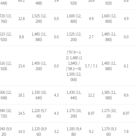
69.1
5.4
16.6
8.8
648)
488)
920)
920)
720 (13,
1,525 (12,
1,600 (12,
1,600 (12,
12.8
0.0
4.9
4.9
760)
200)
800)
800)
615 (12,
1,485 (11,
1,525 (12,
1,485 (11,
8.8
0.0
2.7
0.0
920)
880)
200)
880)
(’97.9～1
2) 1,480 (1
616 (12,
1,400 (11,
1,840) /
1,485 (11,
15.4
0.0
5.7 / 7.1
6.1
928)
200)
(’98.1～8)
880)
1,500 (12,
000)
506 (12,
1,330 (10,
1,430 (11,
1,385 (11,
18.1
4.3
12.2
8.6
048)
640)
440)
080)
340 (10,
1,220 (9,7
1.275 (10,
1.275 (10,
14.5
4.3
8.97
8.97
720)
60)
200)
20)
240 (9,9
1,120 (8,9
1,185 (9,4
1,170 (9,3
14.3
3.2
9.2
7.8
20)
60)
80)
60)