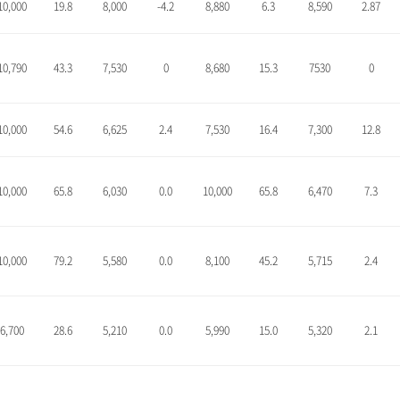
10,000
19.8
8,000
-4.2
8,880
6.3
8,590
2.87
10,790
43.3
7,530
0
8,680
15.3
7530
0
10,000
54.6
6,625
2.4
7,530
16.4
7,300
12.8
10,000
65.8
6,030
0.0
10,000
65.8
6,470
7.3
10,000
79.2
5,580
0.0
8,100
45.2
5,715
2.4
6,700
28.6
5,210
0.0
5,990
15.0
5,320
2.1