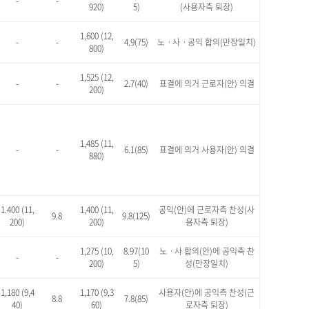
-
-
920)
5)
(사용자측 퇴장)
1,600 (12,
-
-
4.9(75)
노ㆍ사ㆍ공익 합의(만장일치)
800)
1,525 (12,
-
-
2.7(40)
표결에 의거 근로자(안) 의결
200)
1,485 (11,
-
-
6.1(85)
표결에 의거 사용자(안) 의결
880)
1.400 (11,
1,400 (11,
공익(안)에 근로자측 찬성(사
9.8
9.8(125)
200)
200)
용자측 퇴장)
1,275 (10,
8.97(10
노ㆍ사 합의(안)에 공익측 찬
-
-
200)
5)
성(만장일치)
1,180 (9,4
1,170 (9,3
사용자(안)에 공익측 찬성(근
8.8
7.8(85)
40)
60)
로자측 퇴장)