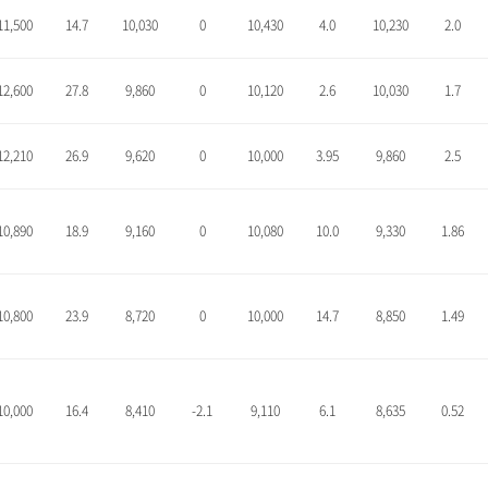
11,500
14.7
10,030
0
10,430
4.0
10,230
2.0
12,600
27.8
9,860
0
10,120
2.6
10,030
1.7
12,210
26.9
9,620
0
10,000
3.95
9,860
2.5
10,890
18.9
9,160
0
10,080
10.0
9,330
1.86
10,800
23.9
8,720
0
10,000
14.7
8,850
1.49
10,000
16.4
8,410
-2.1
9,110
6.1
8,635
0.52