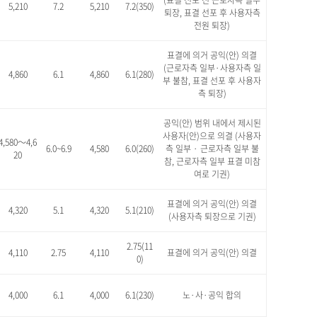
(표결 선포 전 근로자측 일부
5,210
7.2
5,210
7.2(350)
퇴장, 표결 선포 후 사용자측
전원 퇴장)
표결에 의거 공익(안) 의결
(근로자측 일부·사용자측 일
4,860
6.1
4,860
6.1(280)
부 불참, 표결 선포 후 사용자
측 퇴장)
공익(안) 범위 내에서 제시된
사용자(안)으로 의결 (사용자
4,580～4,6
6.0~6.9
4,580
6.0(260)
측 일부 · 근로자측 일부 불
20
참, 근로자측 일부 표결 미참
여로 기권)
표결에 의거 공익(안) 의결
4,320
5.1
4,320
5.1(210)
(사용자측 퇴장으로 기권)
2.75(11
4,110
2.75
4,110
표결에 의거 공익(안) 의결
0)
4,000
6.1
4,000
6.1(230)
노·사·공익 합의