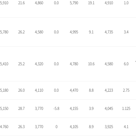
5,910
21.6
4,860
0.0
5,790
19.1
4,910
1.0
5,780
26.2
4,580
0.0
4,995
9.1
4,735
3.4
5,410
25.2
4,320
0.0
4,780
10.6
4,580
6.0
5,180
26.0
4,110
0.0
4,470
8.8
4,223
2.75
5,150
28.7
3,770
-5.8
4,155
3.9
4,045
1.125
4.760
26.3
3,770
0
4,105
8.9
3,925
4.1