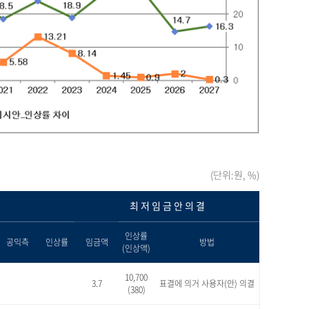
(단위:원, %)
최 저 임 금 안 의 결
인상률
공익측
인상률
임금액
방법
(인상액)
10,700
3.7
표결에 의거 사용자(안) 의결
(380)