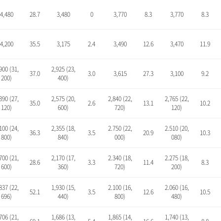
4,480
28.7
3,480
0
3,770
8.3
3,770
8.3
4,200
35.5
3,175
2.4
3,490
12.6
3,470
11.9
900 (31,
2,925 (23,
37.0
3.0
3,615
27.3
3,100
9.2
200)
400)
390 (27,
2,575 (20,
2,840 (22,
2,765 (22,
35.0
2.6
13.1
10.2
120)
600)
720)
120)
100 (24,
2,355 (18,
2.750 (22,
2.510 (20,
36.3
3.5
20.9
10.3
800)
840)
000)
080)
700 (21,
2,170 (17,
2.340 (18,
2.275 (18,
28.6
3.3
11.4
8.3
600)
360)
720)
200)
837 (22,
1,930 (15,
2.100 (16,
2.060 (16,
52.1
3.5
12.6
10.5
696)
440)
800)
480)
706 (21,
1,686 (13,
1,865 (14,
1,740 (13,