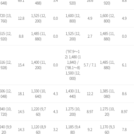
69.1
5.4
16.6
8.8
648)
488)
920)
920)
720 (13,
1,525 (12,
1,600 (12,
1,600 (12,
12.8
0.0
4.9
4.9
760)
200)
800)
800)
615 (12,
1,485 (11,
1,525 (12,
1,485 (11,
8.8
0.0
2.7
0.0
920)
880)
200)
880)
(’97.9～1
2) 1,480 (1
616 (12,
1,400 (11,
1,840) /
1,485 (11,
15.4
0.0
5.7 / 7.1
6.1
928)
200)
(’98.1～8)
880)
1,500 (12,
000)
506 (12,
1,330 (10,
1,430 (11,
1,385 (11,
18.1
4.3
12.2
8.6
048)
640)
440)
080)
340 (10,
1,220 (9,7
1.275 (10,
1.275 (10,
14.5
4.3
8.97
8.97
720)
60)
200)
20)
240 (9,9
1,120 (8,9
1,185 (9,4
1,170 (9,3
14.3
3.2
9.2
7.8
20)
60)
80)
60)