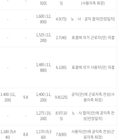
-
-
920)
5)
(사용자측 퇴장)
1,600 (12,
-
-
4.9(75)
노ㆍ사ㆍ공익 합의(만장일치)
800)
1,525 (12,
-
-
2.7(40)
표결에 의거 근로자(안) 의결
200)
1,485 (11,
-
-
6.1(85)
표결에 의거 사용자(안) 의결
880)
1.400 (11,
1,400 (11,
공익(안)에 근로자측 찬성(사
9.8
9.8(125)
200)
200)
용자측 퇴장)
1,275 (10,
8.97(10
노ㆍ사 합의(안)에 공익측 찬
-
-
200)
5)
성(만장일치)
1,180 (9,4
1,170 (9,3
사용자(안)에 공익측 찬성(근
8.8
7.8(85)
40)
60)
로자측 퇴장)