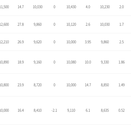
11,500
14.7
10,030
0
10,430
4.0
10,230
2.0
12,600
27.8
9,860
0
10,120
2.6
10,030
1.7
12,210
26.9
9,620
0
10,000
3.95
9,860
2.5
10,890
18.9
9,160
0
10,080
10.0
9,330
1.86
10,800
23.9
8,720
0
10,000
14.7
8,850
1.49
10,000
16.4
8,410
-2.1
9,110
6.1
8,635
0.52