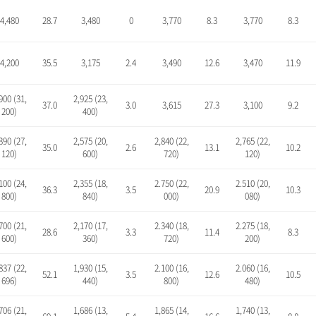
4,480
28.7
3,480
0
3,770
8.3
3,770
8.3
4,200
35.5
3,175
2.4
3,490
12.6
3,470
11.9
900 (31,
2,925 (23,
37.0
3.0
3,615
27.3
3,100
9.2
200)
400)
390 (27,
2,575 (20,
2,840 (22,
2,765 (22,
35.0
2.6
13.1
10.2
120)
600)
720)
120)
100 (24,
2,355 (18,
2.750 (22,
2.510 (20,
36.3
3.5
20.9
10.3
800)
840)
000)
080)
700 (21,
2,170 (17,
2.340 (18,
2.275 (18,
28.6
3.3
11.4
8.3
600)
360)
720)
200)
837 (22,
1,930 (15,
2.100 (16,
2.060 (16,
52.1
3.5
12.6
10.5
696)
440)
800)
480)
706 (21,
1,686 (13,
1,865 (14,
1,740 (13,