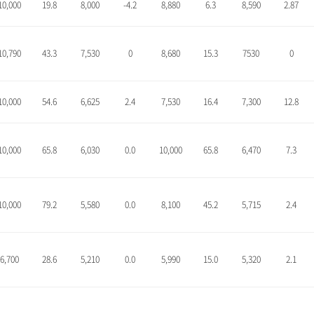
10,000
19.8
8,000
-4.2
8,880
6.3
8,590
2.87
10,790
43.3
7,530
0
8,680
15.3
7530
0
10,000
54.6
6,625
2.4
7,530
16.4
7,300
12.8
10,000
65.8
6,030
0.0
10,000
65.8
6,470
7.3
10,000
79.2
5,580
0.0
8,100
45.2
5,715
2.4
6,700
28.6
5,210
0.0
5,990
15.0
5,320
2.1