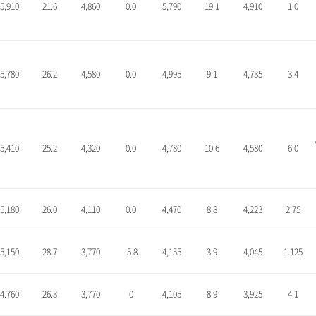
5,910
21.6
4,860
0.0
5,790
19.1
4,910
1.0
5,780
26.2
4,580
0.0
4,995
9.1
4,735
3.4
5,410
25.2
4,320
0.0
4,780
10.6
4,580
6.0
5,180
26.0
4,110
0.0
4,470
8.8
4,223
2.75
5,150
28.7
3,770
-5.8
4,155
3.9
4,045
1.125
4.760
26.3
3,770
0
4,105
8.9
3,925
4.1