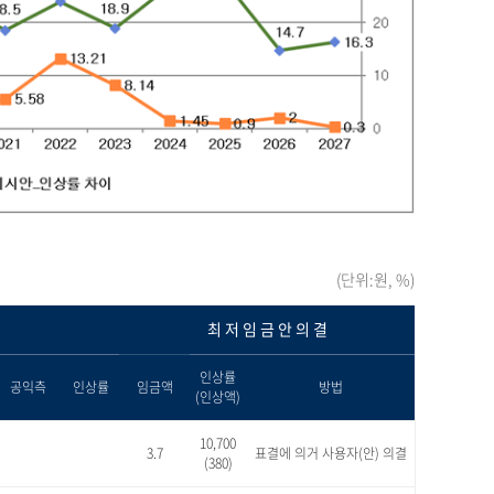
(단위:원, %)
최 저 임 금 안 의 결
인상률
공익측
인상률
임금액
방법
(인상액)
10,700
3.7
표결에 의거 사용자(안) 의결
(380)