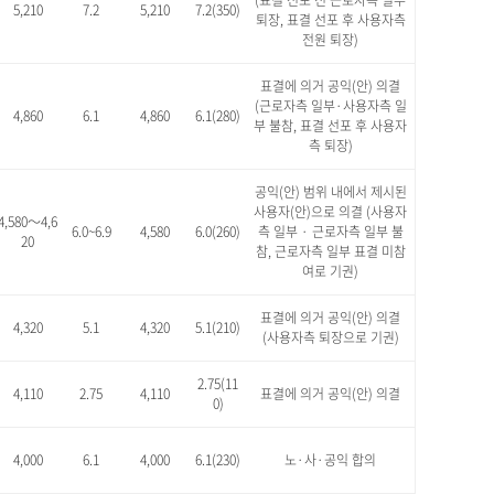
(표결 선포 전 근로자측 일부
5,210
7.2
5,210
7.2(350)
퇴장, 표결 선포 후 사용자측
전원 퇴장)
표결에 의거 공익(안) 의결
(근로자측 일부·사용자측 일
4,860
6.1
4,860
6.1(280)
부 불참, 표결 선포 후 사용자
측 퇴장)
공익(안) 범위 내에서 제시된
사용자(안)으로 의결 (사용자
4,580～4,6
6.0~6.9
4,580
6.0(260)
측 일부 · 근로자측 일부 불
20
참, 근로자측 일부 표결 미참
여로 기권)
표결에 의거 공익(안) 의결
4,320
5.1
4,320
5.1(210)
(사용자측 퇴장으로 기권)
2.75(11
4,110
2.75
4,110
표결에 의거 공익(안) 의결
0)
4,000
6.1
4,000
6.1(230)
노·사·공익 합의