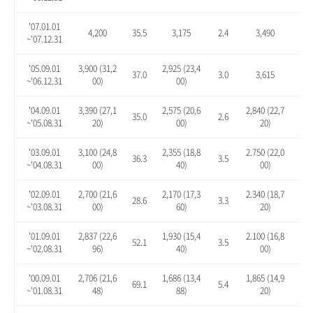
'07.01.01
4,200
35.5
3,175
2.4
3,490
12.
~'07.12.31
'05.09.01
3,900 (31,2
2,925 (23,4
37.0
3.0
3,615
27.
~'06.12.31
00)
00)
'04.09.01
3,390 (27,1
2,575 (20,6
2,840 (22,7
35.0
2.6
13.
~'05.08.31
20)
00)
20)
'03.09.01
3,100 (24,8
2,355 (18,8
2.750 (22,0
36.3
3.5
20.
~'04.08.31
00)
40)
00)
'02.09.01
2,700 (21,6
2,170 (17,3
2.340 (18,7
28.6
3.3
11.
~'03.08.31
00)
60)
20)
'01.09.01
2,837 (22,6
1,930 (15,4
2.100 (16,8
52.1
3.5
12.
~'02.08.31
96)
40)
00)
'00.09.01
2,706 (21,6
1,686 (13,4
1,865 (14,9
69.1
5.4
16.
~'01.08.31
48)
88)
20)