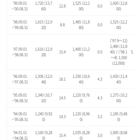
'99.09.01
1,720 (13,7
1,525 (12,2
1,600 (12,8
12.8
0.0
4.9
~'00.08.31
60)
00)
00)
'98.09.01
1,615 (12,9
1,485 (11,8
1,525 (12,2
8.8
0.0
2.7
~'99.08.31
20)
80)
00)
(’97.9～12)
1,480 (11,8
'97.09.01
1,616 (12,9
1,400 (11,2
15.4
0.0
40) / (’98.1
5.7 / 
~'98.08.31
28)
00)
～8) 1,500
(12,000)
'96.09.01
1,506 (12,0
1,330 (10,6
1,430 (11,4
18.1
4.3
12.
~'97.08.31
48)
40)
40)
'95.09.01
1,340 (10,7
1,220 (9,76
1.275 (10,2
14.5
4.3
8.9
~'96.08.31
20)
0)
00)
'94.09.01
1,240 (9,92
1,120 (8,96
1,185 (9,48
14.3
3.2
9.2
~'95.08.31
0)
0)
0)
'94.01.01
1,160 (9,28
1,035 (8,28
1,085 (8,68
15.4
3.0
7.9
~'94.08.31
0)
0)
0)