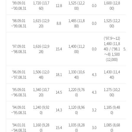
'99.09.01
1,720 (13,7
1,525 (12,2
1,600 (12,8
12.8
0.0
4.9
~'00.08.31
60)
00)
00)
'98.09.01
1,615 (12,9
1,485 (11,8
1,525 (12,2
8.8
0.0
2.7
~'99.08.31
20)
80)
00)
(’97.9～12)
1,480 (11,8
'97.09.01
1,616 (12,9
1,400 (11,2
15.4
0.0
40) / (’98.1
5.7 / 
~'98.08.31
28)
00)
～8) 1,500
(12,000)
'96.09.01
1,506 (12,0
1,330 (10,6
1,430 (11,4
18.1
4.3
12.
~'97.08.31
48)
40)
40)
'95.09.01
1,340 (10,7
1,220 (9,76
1.275 (10,2
14.5
4.3
8.9
~'96.08.31
20)
0)
00)
'94.09.01
1,240 (9,92
1,120 (8,96
1,185 (9,48
14.3
3.2
9.2
~'95.08.31
0)
0)
0)
'94.01.01
1,160 (9,28
1,035 (8,28
1,085 (8,68
15.4
3.0
7.9
~'94.08.31
0)
0)
0)