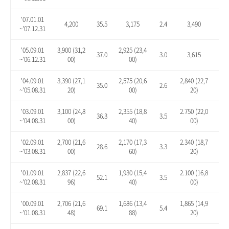
'07.01.01
4,200
35.5
3,175
2.4
3,490
12.
~'07.12.31
'05.09.01
3,900 (31,2
2,925 (23,4
37.0
3.0
3,615
27.
~'06.12.31
00)
00)
'04.09.01
3,390 (27,1
2,575 (20,6
2,840 (22,7
35.0
2.6
13.
~'05.08.31
20)
00)
20)
'03.09.01
3,100 (24,8
2,355 (18,8
2.750 (22,0
36.3
3.5
20.
~'04.08.31
00)
40)
00)
'02.09.01
2,700 (21,6
2,170 (17,3
2.340 (18,7
28.6
3.3
11.
~'03.08.31
00)
60)
20)
'01.09.01
2,837 (22,6
1,930 (15,4
2.100 (16,8
52.1
3.5
12.
~'02.08.31
96)
40)
00)
'00.09.01
2,706 (21,6
1,686 (13,4
1,865 (14,9
69.1
5.4
16.
~'01.08.31
48)
88)
20)