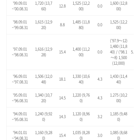
'99.09.01
1,720 (13,7
1,525 (12,2
1,600 (12,8
12.8
0.0
4.9
~'00.08.31
60)
00)
00)
'98.09.01
1,615 (12,9
1,485 (11,8
1,525 (12,2
8.8
0.0
2.7
~'99.08.31
20)
80)
00)
(’97.9～12)
1,480 (11,8
'97.09.01
1,616 (12,9
1,400 (11,2
15.4
0.0
40) / (’98.1
5.7 / 
~'98.08.31
28)
00)
～8) 1,500
(12,000)
'96.09.01
1,506 (12,0
1,330 (10,6
1,430 (11,4
18.1
4.3
12.
~'97.08.31
48)
40)
40)
'95.09.01
1,340 (10,7
1,220 (9,76
1.275 (10,2
14.5
4.3
8.9
~'96.08.31
20)
0)
00)
'94.09.01
1,240 (9,92
1,120 (8,96
1,185 (9,48
14.3
3.2
9.2
~'95.08.31
0)
0)
0)
'94.01.01
1,160 (9,28
1,035 (8,28
1,085 (8,68
15.4
3.0
7.9
~'94.08.31
0)
0)
0)