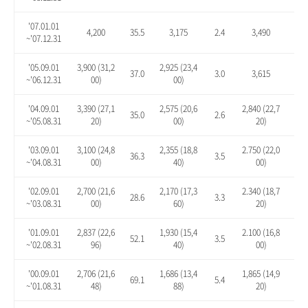
'07.01.01
4,200
35.5
3,175
2.4
3,490
12.
~'07.12.31
'05.09.01
3,900 (31,2
2,925 (23,4
37.0
3.0
3,615
27.
~'06.12.31
00)
00)
'04.09.01
3,390 (27,1
2,575 (20,6
2,840 (22,7
35.0
2.6
13.
~'05.08.31
20)
00)
20)
'03.09.01
3,100 (24,8
2,355 (18,8
2.750 (22,0
36.3
3.5
20.
~'04.08.31
00)
40)
00)
'02.09.01
2,700 (21,6
2,170 (17,3
2.340 (18,7
28.6
3.3
11.
~'03.08.31
00)
60)
20)
'01.09.01
2,837 (22,6
1,930 (15,4
2.100 (16,8
52.1
3.5
12.
~'02.08.31
96)
40)
00)
'00.09.01
2,706 (21,6
1,686 (13,4
1,865 (14,9
69.1
5.4
16.
~'01.08.31
48)
88)
20)