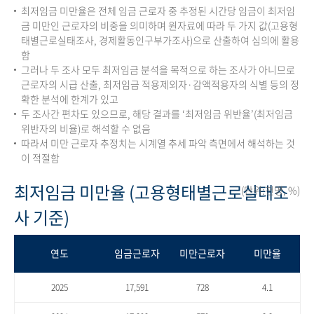
최저임금 미만율은 전체 임금 근로자 중 추정된 시간당 임금이 최저임
금 미만인 근로자의 비중을 의미하며 원자료에 따라 두 가지 값(고용형
태별근로실태조사, 경제활동인구부가조사)으로 산출하여 심의에 활용
함
그러나 두 조사 모두 최저임금 분석을 목적으로 하는 조사가 아니므로
근로자의 시급 산출, 최저임금 적용제외자·감액적용자의 식별 등의 정
확한 분석에 한계가 있고
두 조사간 편차도 있으므로, 해당 결과를 ‘최저임금 위반율’(최저임금
위반자의 비율)로 해석할 수 없음
따라서 미만 근로자 추정치는 시계열 추세 파악 측면에서 해석하는 것
이 적절함
최저임금 미만율 (고용형태별근로실태조
(단위:천명, %)
사 기준)
연도
임금근로자
미만근로자
미만율
2025
17,591
728
4.1