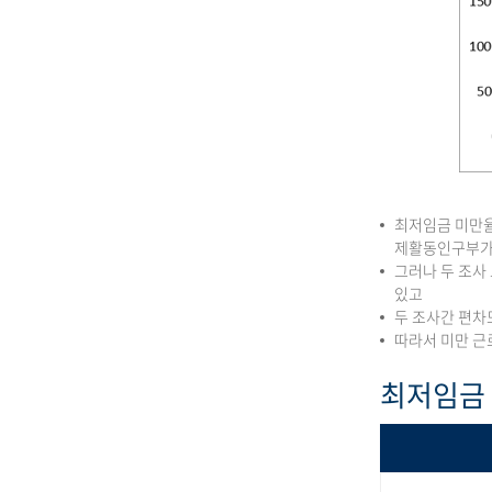
최저임금 미만율
제활동인구부가
그러나 두 조사
있고
두 조사간 편차
따라서 미만 근
최저임금