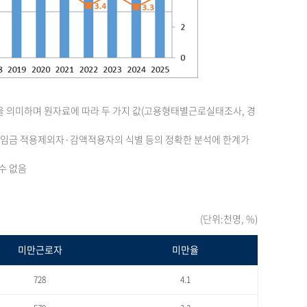
을 의미하며 원자료에 따라 두 가지 값(고용형태별근로실태조사, 경
최저임금 적용제외자·감액적용자의 식별 등의 정확한 분석에 한계가
수 없음
(단위:천명, %)
미만근로자
미만율
728
4.1