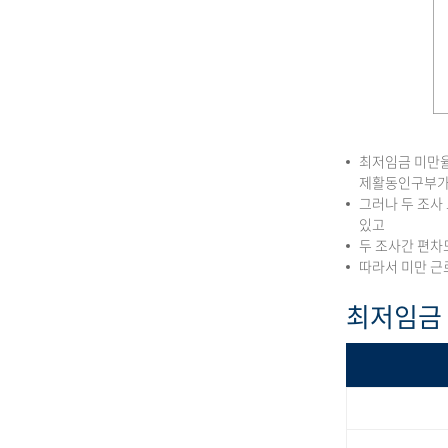
최저임금 미만율
제활동인구부가
그러나 두 조사
있고
두 조사간 편차
따라서 미만 근
최저임금