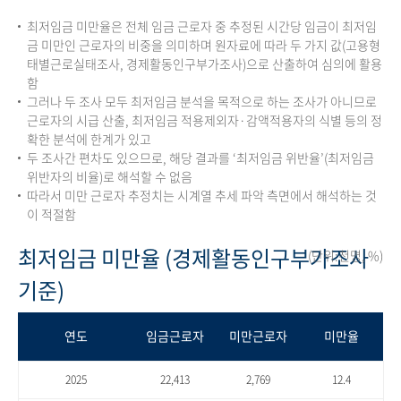
최저임금 미만율은 전체 임금 근로자 중 추정된 시간당 임금이 최저임
금 미만인 근로자의 비중을 의미하며 원자료에 따라 두 가지 값(고용형
태별근로실태조사, 경제활동인구부가조사)으로 산출하여 심의에 활용
함
그러나 두 조사 모두 최저임금 분석을 목적으로 하는 조사가 아니므로
근로자의 시급 산출, 최저임금 적용제외자·감액적용자의 식별 등의 정
확한 분석에 한계가 있고
두 조사간 편차도 있으므로, 해당 결과를 ‘최저임금 위반율’(최저임금
위반자의 비율)로 해석할 수 없음
따라서 미만 근로자 추정치는 시계열 추세 파악 측면에서 해석하는 것
이 적절함
최저임금 미만율 (경제활동인구부가조사
(단위:천명, %)
기준)
연도
임금근로자
미만근로자
미만율
2025
22,413
2,769
12.4