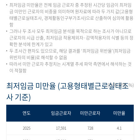
최저임금 미만율은 전체 임금 근로자 중 추정된 시간당 임금이 최저임
금 미만인 근로자의 비중을 의미하며 원자료에 따라 두 가지 값(고용형
태별근로실태조사, 경제활동인구부가조사)으로 산출하여 심의에 활용
함
그러나 두 조사 모두 최저임금 분석을 목적으로 하는 조사가 아니므로
근로자의 시급 산출, 최저임금 적용제외자·감액적용자의 식별 등의 정
확한 분석에 한계가 있고
두 조사간 편차도 있으므로, 해당 결과를 ‘최저임금 위반율’(최저임금
위반자의 비율)로 해석할 수 없음
따라서 미만 근로자 추정치는 시계열 추세 파악 측면에서 해석하는 것
이 적절함
최저임금 미만율 (고용형태별근로실태조
(단위:천명, %)
사 기준)
연도
임금근로자
미만근로자
미만율
2025
17,591
728
4.1