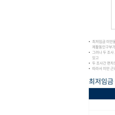
최저임금 미만율
제활동인구부가
그러나 두 조사
있고
두 조사간 편차
따라서 미만 근
최저임금