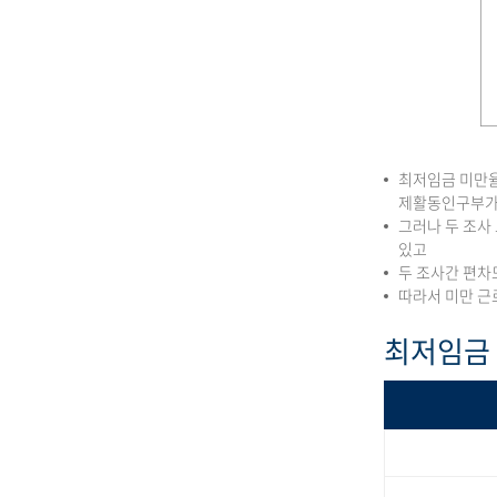
최저임금 미만율
제활동인구부가
그러나 두 조사
있고
두 조사간 편차
따라서 미만 근
최저임금