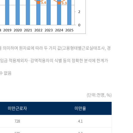
을 의미하며 원자료에 따라 두 가지 값(고용형태별근로실태조사, 경
최저임금 적용제외자·감액적용자의 식별 등의 정확한 분석에 한계가
수 없음
(단위:천명, %)
미만근로자
미만율
728
4.1