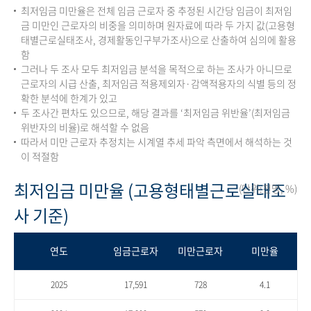
최저임금 미만율은 전체 임금 근로자 중 추정된 시간당 임금이 최저임
금 미만인 근로자의 비중을 의미하며 원자료에 따라 두 가지 값(고용형
태별근로실태조사, 경제활동인구부가조사)으로 산출하여 심의에 활용
함
그러나 두 조사 모두 최저임금 분석을 목적으로 하는 조사가 아니므로
근로자의 시급 산출, 최저임금 적용제외자·감액적용자의 식별 등의 정
확한 분석에 한계가 있고
두 조사간 편차도 있으므로, 해당 결과를 ‘최저임금 위반율’(최저임금
위반자의 비율)로 해석할 수 없음
따라서 미만 근로자 추정치는 시계열 추세 파악 측면에서 해석하는 것
이 적절함
최저임금 미만율 (고용형태별근로실태조
(단위:천명, %)
사 기준)
연도
임금근로자
미만근로자
미만율
2025
17,591
728
4.1