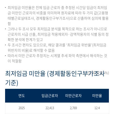
최저임금 미만율은 전체 임금 근로자 중 추정된 시간당 임금이 최저임
금 미만인 근로자의 비중을 의미하며 원자료에 따라 두 가지 값(고용형
태별근로실태조사, 경제활동인구부가조사)으로 산출하여 심의에 활용
함
그러나 두 조사 모두 최저임금 분석을 목적으로 하는 조사가 아니므로
근로자의 시급 산출, 최저임금 적용제외자·감액적용자의 식별 등의 정
확한 분석에 한계가 있고
두 조사간 편차도 있으므로, 해당 결과를 ‘최저임금 위반율’(최저임금
위반자의 비율)로 해석할 수 없음
따라서 미만 근로자 추정치는 시계열 추세 파악 측면에서 해석하는 것
이 적절함
최저임금 미만율 (경제활동인구부가조사
(단위:천명, %)
기준)
연도
임금근로자
미만근로자
미만율
2025
22,413
2,769
12.4