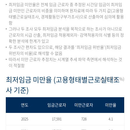
최저임금 미만율은 전체 임금 근로자 중 추정된 시간당 임금이 최저임
금 미만인 근로자의 비중을 의미하며 원자료에 따라 두 가지 값(고용형
태별근로실태조사, 경제활동인구부가조사)으로 산출하여 심의에 활용
함
그러나 두 조사 모두 최저임금 분석을 목적으로 하는 조사가 아니므로
근로자의 시급 산출, 최저임금 적용제외자·감액적용자의 식별 등의 정
확한 분석에 한계가 있고
두 조사간 편차도 있으므로, 해당 결과를 ‘최저임금 위반율’(최저임금
위반자의 비율)로 해석할 수 없음
따라서 미만 근로자 추정치는 시계열 추세 파악 측면에서 해석하는 것
이 적절함
최저임금 미만율 (고용형태별근로실태조
(단위:천명, %)
사 기준)
연도
임금근로자
미만근로자
미만율
2025
17,591
728
4.1