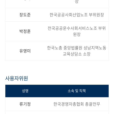
장
장도준
한국공공사회산업노조 부위원장
전국공공운수사회서비스노조 부위
박정훈
원장
한국노총 중앙법률원 성남지역노동
유영미
교육상담소 소장
사용자위원
성명
소속 및 직책
류기정
한국경영자총협회 총괄전무