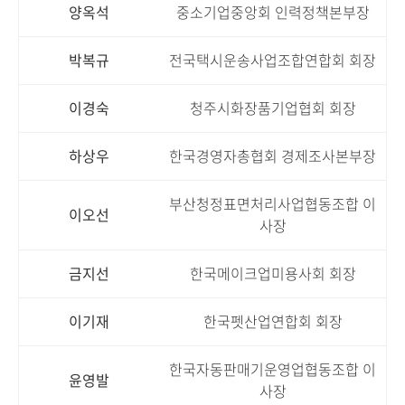
양옥석
중소기업중앙회 인력정책본부장
박복규
전국택시운송사업조합연합회 회장
이경숙
청주시화장품기업협회 회장
하상우
한국경영자총협회 경제조사본부장
부산청정표면처리사업협동조합 이
이오선
사장
금지선
한국메이크업미용사회 회장
이기재
한국펫산업연합회 회장
한국자동판매기운영업협동조합 이
윤영발
사장