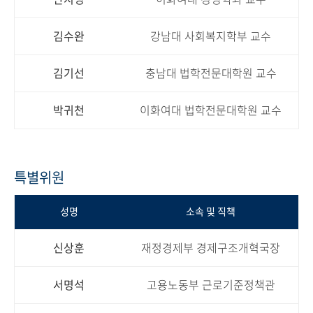
김수완
강남대 사회복지학부 교수
김기선
충남대 법학전문대학원 교수
박귀천
이화여대 법학전문대학원 교수
특별위원
성명
소속 및 직책
신상훈
재정경제부 경제구조개혁국장
서명석
고용노동부 근로기준정책관