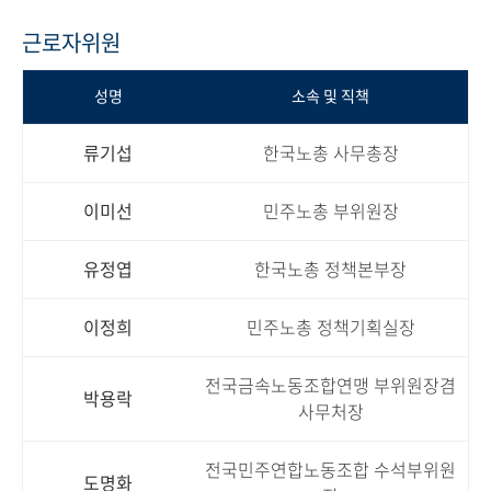
근로자위원
성명
소속 및 직책
류기섭
한국노총 사무총장
이미선
민주노총 부위원장
유정엽
한국노총 정책본부장
이정희
민주노총 정책기획실장
전국금속노동조합연맹 부위원장겸
박용락
사무처장
전국민주연합노동조합 수석부위원
도명화