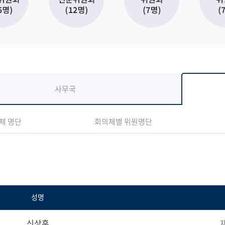
사무국
체 명단
회의체별 위원명단
성명
신상훈