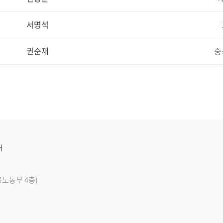
서명석
권순재
중
H
용노동부 4층)