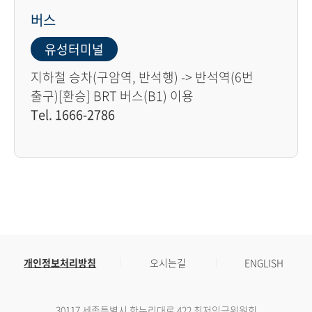
버스
유성터미널
지하철 승차(구암역, 반석행) -> 반석역(6번
출구)[환승] BRT 버스(B1) 이용
Tel. 1666-2786
개인정보처리방침
오시는길
ENGLISH
30117 세종특별시 한누리대로 422 최저임금위원회