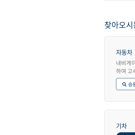
찾아오시
자동차
내비게이
하여 고
승
기차