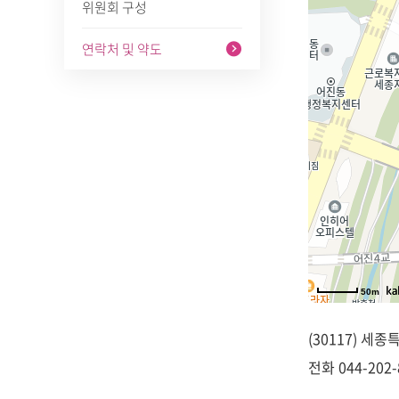
위원회 구성
연락처 및 약도
50m
(30117) 세
전화
044-202-