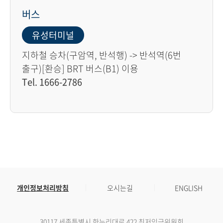
버스
유성터미널
지하철 승차(구암역, 반석행) -> 반석역(6번
출구)[환승] BRT 버스(B1) 이용
Tel. 1666-2786
개인정보처리방침
오시는길
ENGLISH
30117 세종특별시 한누리대로 422 최저임금위원회