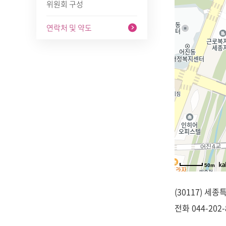
위원회 구성
연락처 및 약도
50m
(30117) 세
전화
044-202-