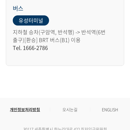
버스
유성터미널
지하철 승차(구암역, 반석행) -> 반석역(6번
출구)[환승] BRT 버스(B1) 이용
Tel. 1666-2786
개인정보처리방침
오시는길
ENGLISH
30117 세종특별시 한누리대로 422 최저임금위원회