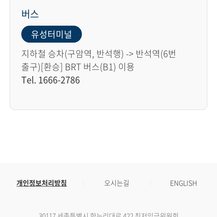
버스
유성터미널
지하철 승차(구암역, 반석행) -> 반석역(6번
출구)[환승] BRT 버스(B1) 이용
Tel. 1666-2786
개인정보처리방침
오시는길
ENGLISH
30117 세종특별시 한누리대로 422 최저임금위원회