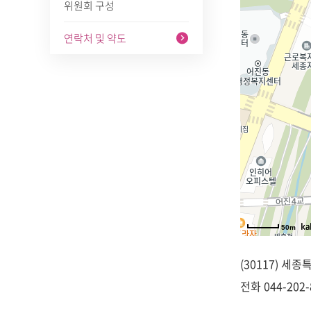
위원회 구성
연락처 및 약도
50m
(30117) 세
전화
044-202-