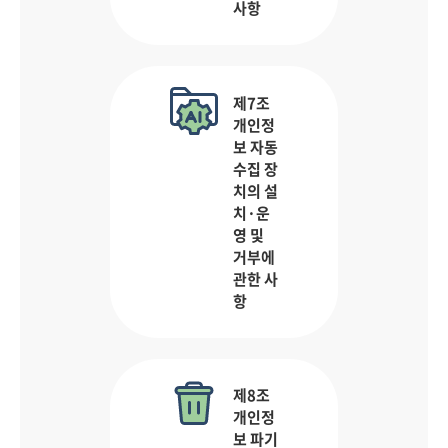
사항
제7조
개인정
보 자동
수집 장
치의 설
치·운
영 및
거부에
관한 사
항
제8조
개인정
보 파기