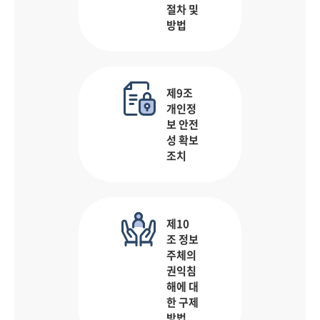
절차 및
방법
제9조
개인정
보 안전
성 확보
조치
제10
조 정보
주체의
권익침
해에 대
한 구제
방법