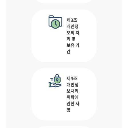
제3조
개인정
보의 처
리 및
보유 기
간
제4조
개인정
보처리
위탁에
관한 사
항