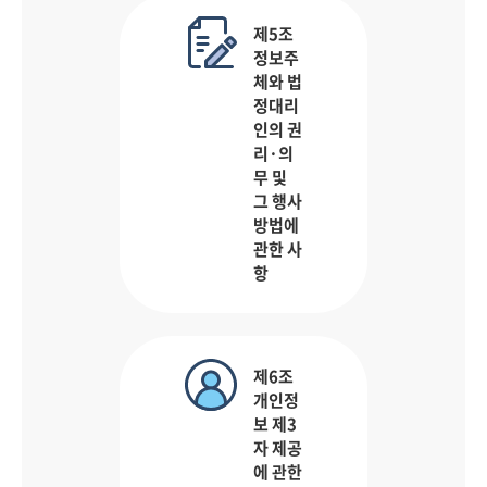
제5조
정보주
체와 법
정대리
인의 권
리·의
무 및
그 행사
방법에
관한 사
항
제6조
개인정
보 제3
자 제공
에 관한