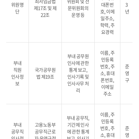
최저임금법
위원회 및 전
위원명
대폰번
3
제17조 및 제
문위원회의
단
호, 이메
년
22조
운영 등
일주소,
학력, 주
요경력
이름, 주
부내 공무원
민등록
부내
인사에 관한
번호, 주
준
직원
국가공무원
통계 보고,
소, 휴대
영
인사정
법 제19조
인사기록 및
폰번호,
구
보
인사사무 처
이메일
리
주소
이름, 주
부내 공무직,
민등록
부내
고용노동부
기간제 인사
번호, 주
준
공무직
공무직근로
에 관한 통계
소, 휴대
영
인사정
자 운영규정
보고, 인사기