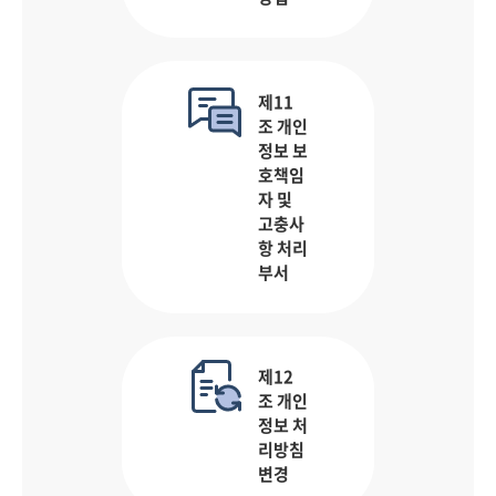
제11
조 개인
정보 보
호책임
자 및
고충사
항 처리
부서
제12
조 개인
정보 처
리방침
변경