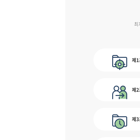
최
제1
제2
제3