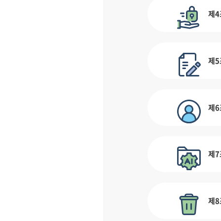
제4
제5
제6
제7
제8