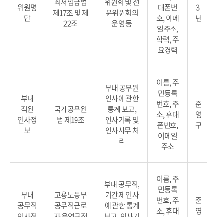
최저임금법
위원회 및 전
위원명
대폰번
3
제17조 및 제
문위원회의
단
호, 이메
년
22조
운영 등
일주소,
학력, 주
요경력
이름, 주
부내 공무원
민등록
부내
인사에 관한
번호, 주
준
직원
국가공무원
통계 보고,
소, 휴대
영
인사정
법 제19조
인사기록 및
폰번호,
구
보
인사사무 처
이메일
리
주소
이름, 주
부내 공무직,
민등록
부내
고용노동부
기간제 인사
번호, 주
준
공무직
공무직근로
에 관한 통계
소, 휴대
영
인사정
자 운영규정
보고, 인사기