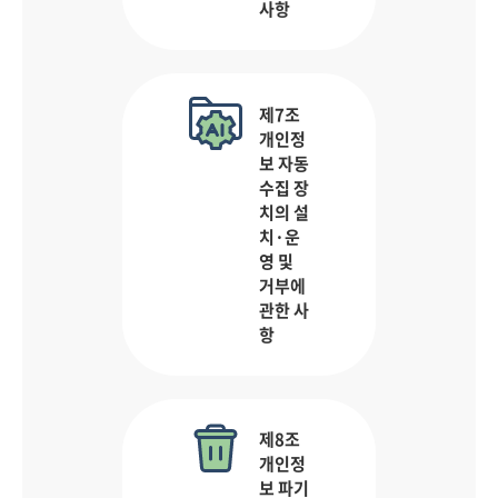
사항
제7조
개인정
보 자동
수집 장
치의 설
치·운
영 및
거부에
관한 사
항
제8조
개인정
보 파기