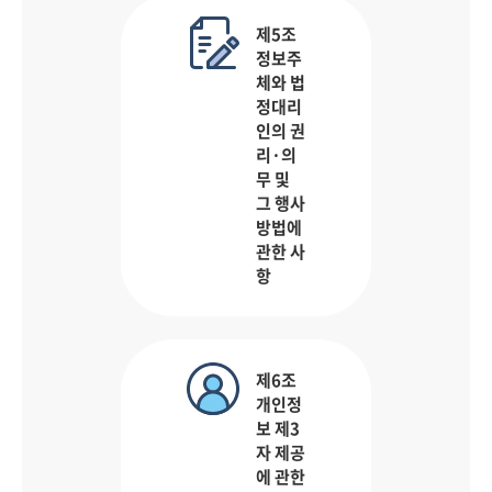
제5조
정보주
체와 법
정대리
인의 권
리·의
무 및
그 행사
방법에
관한 사
항
제6조
개인정
보 제3
자 제공
에 관한