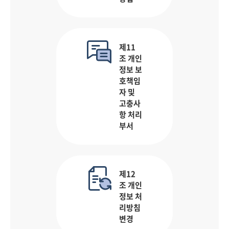
제11
조 개인
정보 보
호책임
자 및
고충사
항 처리
부서
제12
조 개인
정보 처
리방침
변경