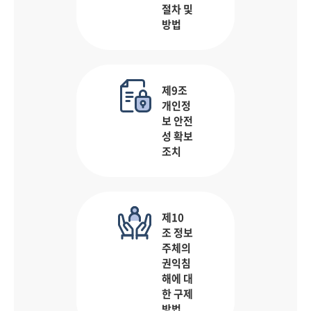
절차 및
방법
제9조
개인정
보 안전
성 확보
조치
제10
조 정보
주체의
권익침
해에 대
한 구제
방법