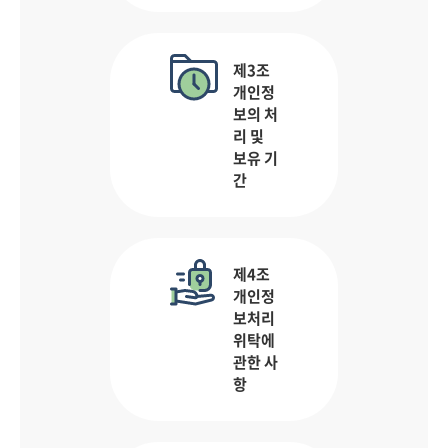
제3조
개인정
보의 처
리 및
보유 기
간
제4조
개인정
보처리
위탁에
관한 사
항